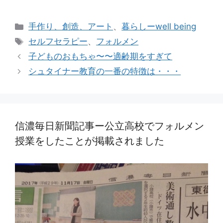
カ
手作り、創造、アート
、
暮らしーwell being
テ
タ
セルフセラピー
、
フォルメン
ゴ
グ
子どものおもちゃ〜〜適齢期をすぎて
リ
シュタイナー教育の一番の特徴は・・・
ー
信濃毎日新聞記事ー公立高校でフォルメン
授業をしたことが掲載されました