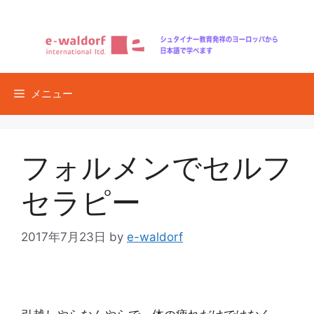
コ
ン
テ
ン
ツ
メニュー
へ
ス
キ
ッ
フォルメンでセルフ
プ
セラピー
2017年7月23日
by
e-waldorf