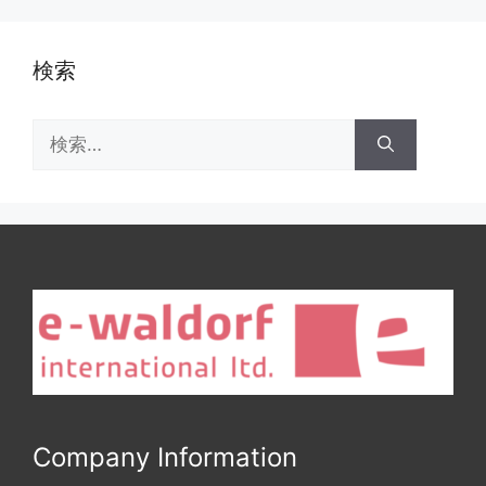
検索
検
索:
Company Information