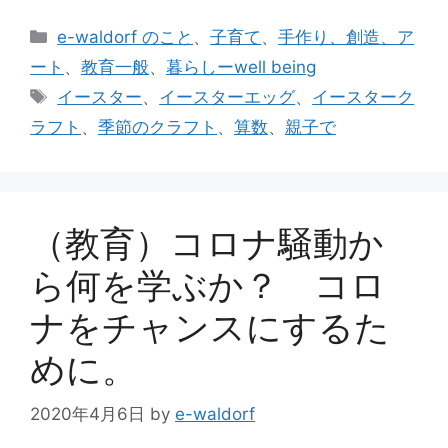
カ
e-waldorf のこと
、
子育て
、
手作り、創造、ア
テ
ート
、
教育一般
、
暮らしーwell being
ゴ
タ
イースター
、
イースターエッグ
、
イースターク
リ
グ
ラフト
、
季節のクラフト
、
算数
、
親子で
ー
（教育）コロナ騒動か
ら何を学ぶか？ コロ
ナをチャンスにするた
めに。
2020年4月6日
by
e-waldorf