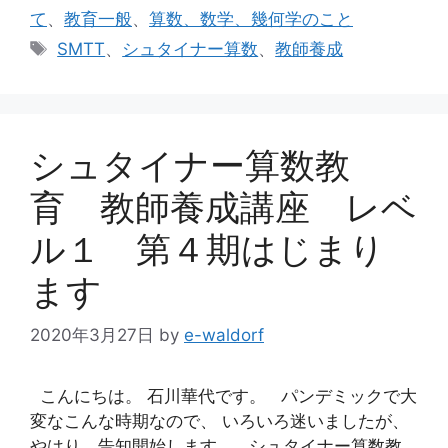
テ
て
、
教育一般
、
算数、数学、幾何学のこと
ゴ
タ
SMTT
、
シュタイナー算数
、
教師養成
リ
グ
ー
シュタイナー算数教
育 教師養成講座 レベ
ル１ 第４期はじまり
ます
2020年3月27日
by
e-waldorf
こんにちは。 石川華代です。 パンデミックで大
変なこんな時期なので、 いろいろ迷いましたが、
やはり、告知開始します。 シュタイナー算数教