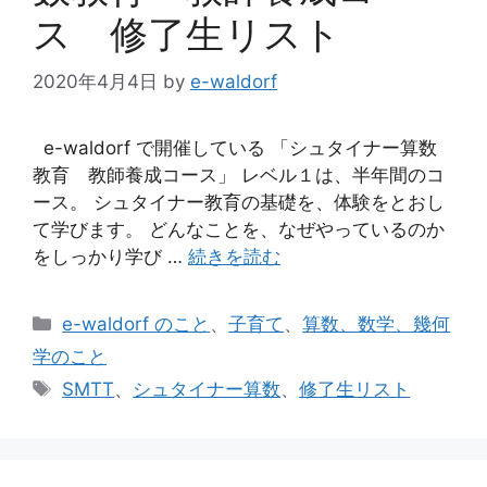
ス 修了生リスト
2020年4月4日
by
e-waldorf
e-waldorf で開催している 「シュタイナー算数
教育 教師養成コース」 レベル１は、半年間のコ
ース。 シュタイナー教育の基礎を、体験をとおし
て学びます。 どんなことを、なぜやっているのか
をしっかり学び …
続きを読む
カ
e-waldorf のこと
、
子育て
、
算数、数学、幾何
テ
学のこと
ゴ
タ
SMTT
、
シュタイナー算数
、
修了生リスト
リ
グ
ー