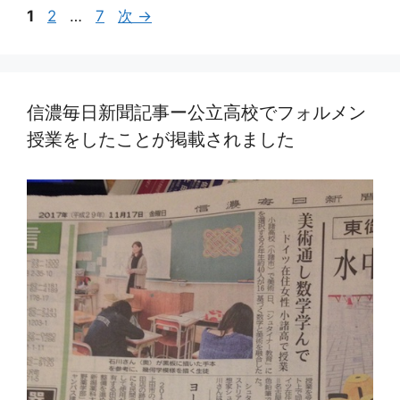
ペ
ペ
ペ
1
2
…
7
次
→
ー
ー
ー
ジ
ジ
ジ
信濃毎日新聞記事ー公立高校でフォルメン
授業をしたことが掲載されました