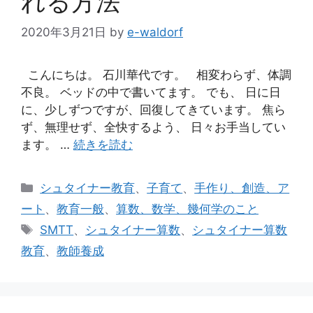
れる方法
2020年3月21日
by
e-waldorf
こんにちは。 石川華代です。 相変わらず、体調
不良。 ベッドの中で書いてます。 でも、 日に日
に、少しずつですが、回復してきています。 焦ら
ず、無理せず、全快するよう、 日々お手当してい
ます。 …
続きを読む
カ
シュタイナー教育
、
子育て
、
手作り、創造、ア
テ
ート
、
教育一般
、
算数、数学、幾何学のこと
ゴ
タ
SMTT
、
シュタイナー算数
、
シュタイナー算数
リ
グ
教育
、
教師養成
ー