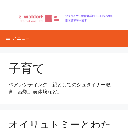
コ
ン
テ
ン
ツ
メニュー
へ
ス
キ
ッ
子育て
プ
ペアレンティング。親としてのシュタイナー教
育。経験。実体験など。
オイリュトミーとわた