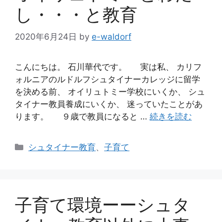
し・・・と教育
2020年6月24日
by
e-waldorf
こんにちは。 石川華代です。 実は私、 カリフ
ォルニアのルドルフシュタイナーカレッジに留学
を決める前、 オイリュトミー学校にいくか、 シュ
タイナー教員養成にいくか、 迷っていたことがあ
ります。 ９歳で教員になると …
続きを読む
カ
シュタイナー教育
、
子育て
テ
ゴ
リ
ー
子育て環境ーーシュタ