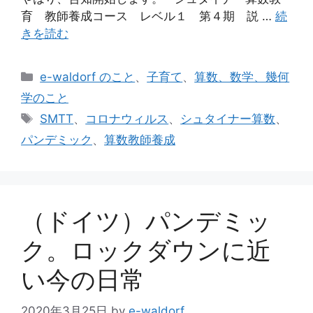
育 教師養成コース レベル１ 第４期 説 …
続
きを読む
カ
e-waldorf のこと
、
子育て
、
算数、数学、幾何
テ
学のこと
ゴ
タ
SMTT
、
コロナウィルス
、
シュタイナー算数
、
リ
グ
パンデミック
、
算数教師養成
ー
（ドイツ）パンデミッ
ク。ロックダウンに近
い今の日常
2020年3月25日
by
e-waldorf