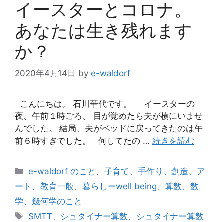
イースターとコロナ。
あなたは生き残れます
か？
2020年4月14日
by
e-waldorf
こんにちは。 石川華代です。 イースターの
夜、午前１時ごろ、 目が覚めたら夫が横にいませ
んでした。 結局、夫がベッドに戻ってきたのは午
前６時すぎでした。 何してたの …
続きを読む
カ
e-waldorf のこと
、
子育て
、
手作り、創造、ア
テ
ート
、
教育一般
、
暮らしーwell being
、
算数、数
ゴ
学、幾何学のこと
リ
タ
SMTT
、
シュタイナー算数
、
シュタイナー算数
ー