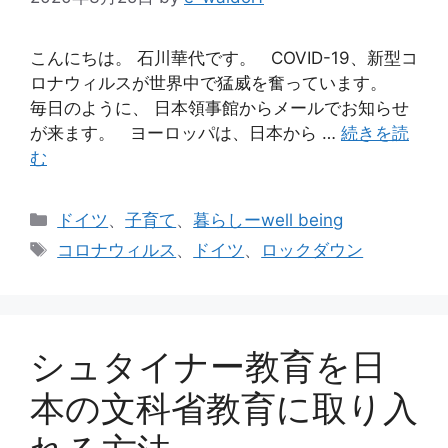
こんにちは。 石川華代です。 COVID-19、新型コ
ロナウィルスが世界中で猛威を奮っています。
毎日のように、 日本領事館からメールでお知らせ
が来ます。 ヨーロッパは、日本から …
続きを読
む
カ
ドイツ
、
子育て
、
暮らしーwell being
テ
タ
コロナウィルス
、
ドイツ
、
ロックダウン
ゴ
グ
リ
ー
シュタイナー教育を日
本の文科省教育に取り入