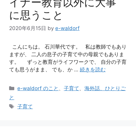
イナー教育以外に大事
に思うこと
2020年6月15日
by
e-waldorf
こんにちは。 石川華代です。 私は教師でもあり
ますが、 二人の息子の子育て中の母親でもありま
す。 ずっと教育がライフワークで、 自分の子育
ても思うがまま、 でも、か …
続きを読む
カ
e-waldorf のこと
、
子育て
、
海外話、ひとりご
テ
と
ゴ
タ
子育て
リ
グ
ー