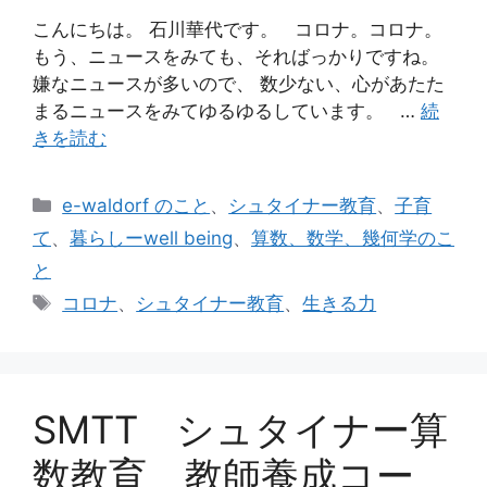
こんにちは。 石川華代です。 コロナ。コロナ。
もう、ニュースをみても、そればっかりですね。
嫌なニュースが多いので、 数少ない、心があたた
まるニュースをみてゆるゆるしています。 …
続
きを読む
カ
e-waldorf のこと
、
シュタイナー教育
、
子育
テ
て
、
暮らしーwell being
、
算数、数学、幾何学のこ
ゴ
と
リ
タ
コロナ
、
シュタイナー教育
、
生きる力
ー
グ
SMTT シュタイナー算
数教育 教師養成コー