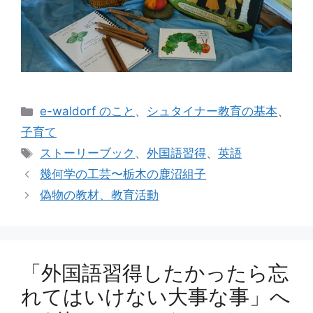
カ
e-waldorf のこと
、
シュタイナー教育の基本
、
テ
子育て
ゴ
タ
ストーリーブック
、
外国語習得
、
英語
リ
グ
幾何学の工芸〜栃木の鹿沼組子
ー
偽物の教材、教育活動
「外国語習得したかったら忘
れてはいけない大事な事」へ