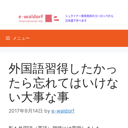
コ
ン
テ
ン
ツ
メニュー
へ
ス
キ
ッ
外国語習得したかっ
プ
たら忘れてはいけな
い大事な事
2017年9月14日
by
e-waldorf