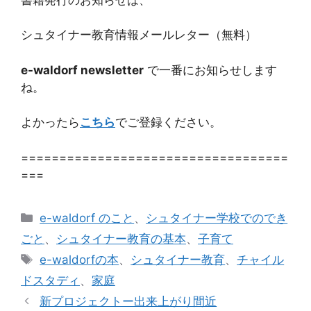
シュタイナー教育情報メールレター（無料）
e-waldorf newsletter
で一番にお知らせします
ね。
よかったら
こちら
でご登録ください。
===================================
===
カ
e-waldorf のこと
、
シュタイナー学校でのでき
テ
ごと
、
シュタイナー教育の基本
、
子育て
ゴ
タ
e-waldorfの本
、
シュタイナー教育
、
チャイル
リ
グ
ドスタディ
、
家庭
ー
新プロジェクトー出来上がり間近