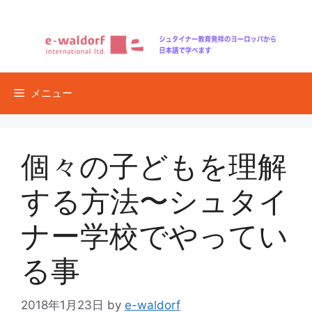
コ
ン
テ
ン
ツ
メニュー
へ
ス
キ
ッ
個々の子どもを理解
プ
する方法〜シュタイ
ナー学校でやってい
る事
2018年1月23日
by
e-waldorf