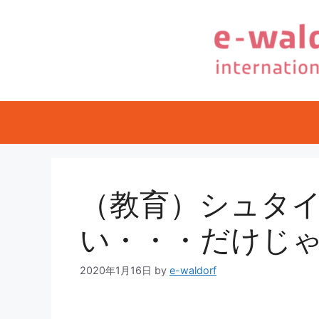
コ
ン
テ
ン
ツ
へ
ス
キ
ッ
プ
（教育）シュタ
い・・・だけじ
2020年1月16日
by
e-waldorf