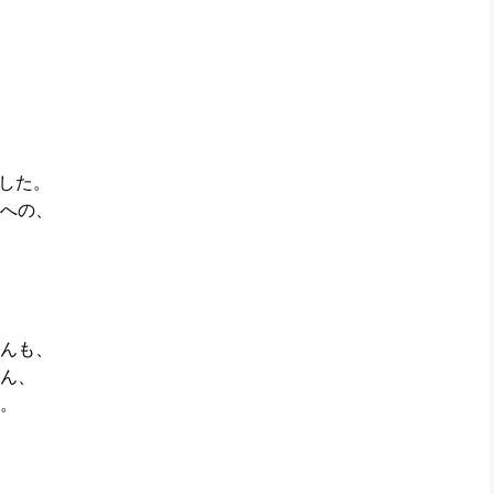
ました。
への、
んも、
ん、
。