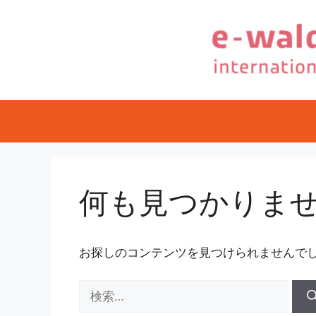
コ
ン
テ
ン
ツ
へ
ス
キ
ッ
プ
何も見つかりま
お探しのコンテンツを見つけられませんで
検
索: