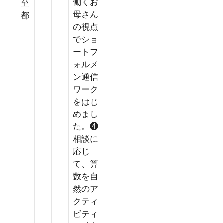
働くお
至
母さん
都
の視点
でショ
ートフ
ォルメ
ン通信
ワーク
をはじ
めまし
た。❹
相談に
応じ
て、算
数を自
然のア
クティ
ビティ