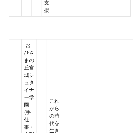
支
援
お
ひさ
まの
丘宮
城シ
ュタ
イナ
ー学
これ
園
から
(手
の時
仕
代を
事・
生き