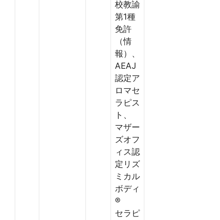
校教諭
第1種
免許
（情
報）、
AEAJ
認定ア
ロマセ
ラピス
ト、
マザー
ズオフ
ィス認
定リズ
ミカル
ボディ
®
セラピ