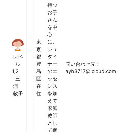
持つ
お子
さん
を中
心
東
に、
京
シュ
レベ
都
タイ
ル
豊
ナー
問い合わせ先：
1,2
島
のエ
ayb3717@icloud.com
三
区
ッセ
浦
在
ンス
敦子
住
を加
えて
家庭
教師
とし
て個