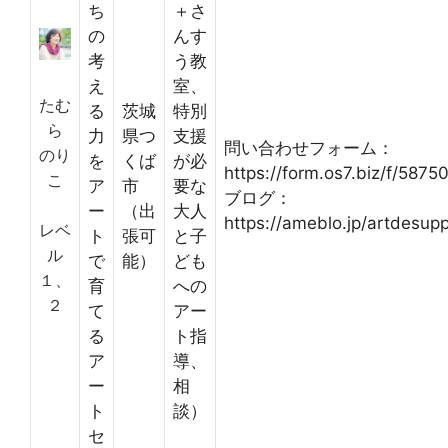
ち
＋さ
の
んす
考
う教
え
室、
たむ
る
茨城
特別
ら
力
県つ
支援
問い合わせフォーム：
のり
を
くば
が必
https://form.os7.biz/f/5875
こ
ア
市
要な
ブログ：
ー
（出
大人
https://ameblo.jp/artdesupp
レベ
ト
張可
と子
ル
で
能）
ども
１、
育
への
２
て
アー
る
ト指
ア
導、
ー
相
ト
談）
セ