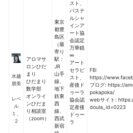
スト、
パステ
ルシャ
東京
インア
都豊
ート協
島区
会認定
（最
万華鏡
寄り
∞
アロマサ
駅：
アート
ロンひだ
JR
セラピ
FB:
まり
山手
水越
スト、
https://www.face
ひだまり
線、
朋美
産後ド
ブログ: https://ame
数学部
地下
ゥーラ
pokapoka/
オンライ
鉄東
レベ
協会認
webサイト: https:/
ンひだま
西
ル
定産後
doula_id=0223
り相談室
線、
１、
ドゥー
（zoom）
西武
２
ラ
新宿