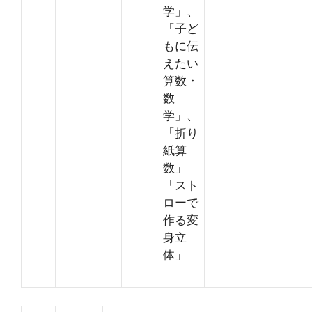
学」、
「子ど
もに伝
えたい
算数・
数
学」、
「折り
紙算
数」
「スト
ローで
作る変
身立
体」