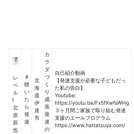
カ
ラ
ダ
自己紹介動画
＃
づ
レ
北
【発達支援が必要な子どもだっ
聴
く
ベ
海
た私の告白】
い
り
ル
道
Youtube:
た
成
1
伊
https://youtu.be/Fx5fXwfsWHg
ら
長
北
達
３ヶ月間ご家族で取り組む発達
発
発
原
市
支援のエールプログラム
達
達
辰
https://www.hattatsuya.com/
の
也