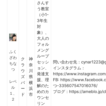
さんす
う教室
（小1-
3年生
対
象）、
大人の
フォル
メング
ふく
ループ
ざわ
ク
神
セッシ
問い合わせ先：cynar1223@gm
ちな
ラ
奈
ョン、
インスタグラム：
つ
ウ
川
発達支
https://www.instagram.com
ズ
県
援、理
FB: https://www.facebo
レベ
バ
横
解のた
つ-335607547016076/
ル
ー
浜
めのカ
ブログ：https://ameblo.jp/cl
１、
ド
市
ウンセ
２
リン