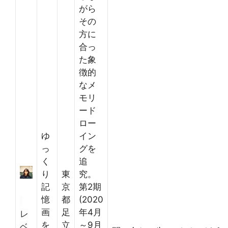
がら
その
方に
合っ
た象
徴的
なメ
モリ
ード
ロー
ゆ
イン
っ
グを
く
追
り
東
究。
記
京
第2期
憶
都
(2020
画
足
年4月
レ
を
立
～9月
ベ