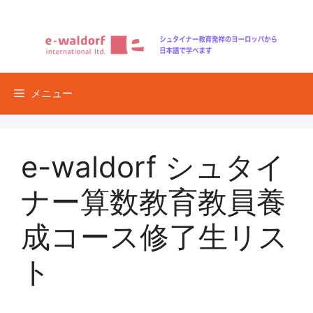
コ
ン
テ
ン
ツ
メニュー
へ
ス
キ
ッ
e-waldorf シュタイ
プ
ナー算数教育教員養
成コース修了生リス
ト