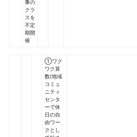
事の
クラ
スを
不定
期開
催
①ワク
ワク算
数(地域
コミュ
ニティ
センタ
ーで休
日の自
由ワー
クとし