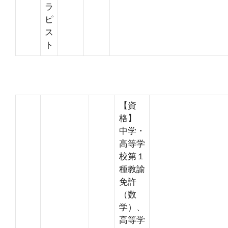
ラ
ピ
ス
ト
【資
格】
中学・
高等学
校第１
種教諭
免許
（数
学）、
高等学