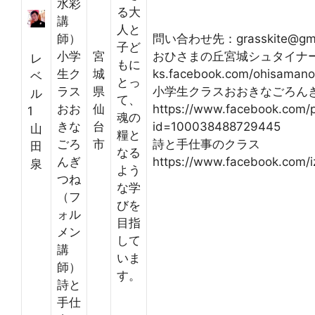
水彩
る大
講
人と
師）
問い合わせ先：grasskite@gma
子ど
小学
宮
おひさまの丘宮城シュタイナー学園h
レ
もに
生ク
城
ks.facebook.com/ohisamano
ベ
とっ
ラス
県
小学生クラスおおきなごろん
ル
て、
おお
仙
https://www.facebook.com/p
1
魂の
きな
台
id=100038488729445
山
糧と
ごろ
市
詩と手仕事のクラス
田
なる
んぎ
https://www.facebook.com/
泉
よう
つね
な学
（フ
びを
ォル
目指
メン
して
講
いま
師）
す。
詩と
手仕