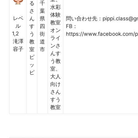
る
千
水彩
さ
葉
体験
レベ
ん
県
問い合わせ先：pippi.class@gm
教室
ル
す
四
FB：
オン
1,2
う
街
https://www.facebook.com/pi
ライ
滝澤
教
道
ンさ
容子
室
市
んす
ピ
う教
ッ
室、
ピ
大人
向け
さん
すう
教室