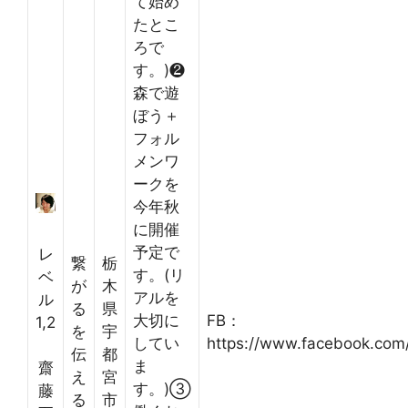
て始め
たとこ
ろで
す。)❷
森で遊
ぼう＋
フォル
メンワ
ークを
今年秋
に開催
予定で
レ
繋
栃
す。(リ
ベ
が
木
アルを
ル
る
県
大切に
FB：
1,2
を
宇
してい
https://www.facebook.com
伝
都
ま
齋
え
宮
す。)③
藤
る
市