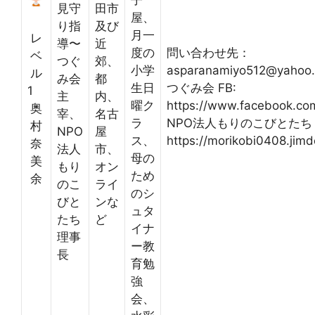
子
見守
田市
屋、
り指
及び
月一
レ
導〜
近
度の
問い合わせ先：
ベ
つぐ
郊、
小学
asparanamiyo512@yahoo.
ル
み会
都
生日
つぐみ会 FB:
1
主
内、
曜ク
https://www.facebook.co
奥
宰、
名古
ラ
NPO法人もりのこびとたち
村
NPO
屋
ス、
https://morikobi0408.jim
奈
法人
市、
母の
美
もり
オン
ため
余
のこ
ライ
のシ
びと
ンな
ュタ
たち
ど
イナ
理事
ー教
長
育勉
強
会、