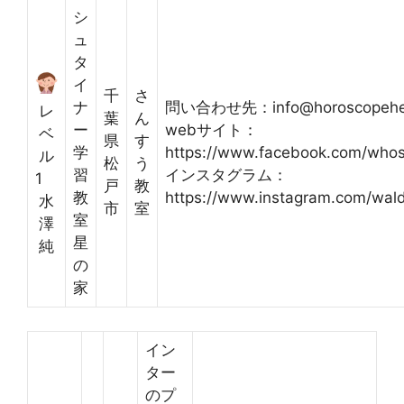
シ
ュ
タ
イ
千
さ
ナ
問い合わせ先：info@horoscopehea
レ
葉
ん
ー
webサイト：
ベ
県
す
学
https://www.facebook.com/whos
ル
松
う
習
インスタグラム：
1
戸
教
教
https://www.instagram.com/wald
水
市
室
室
澤
星
純
の
家
イン
ター
のプ