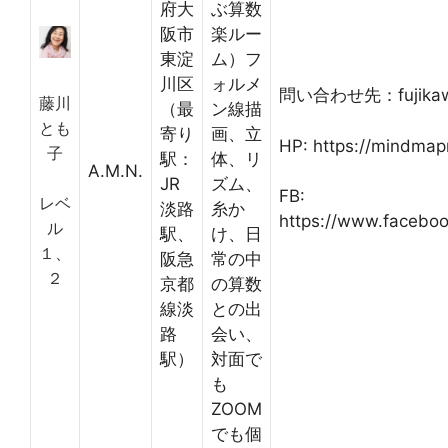
府大
ぶ算数
阪市
楽ルー
東淀
ム）フ
川区
ォルメ
問い合わせ先：fujikaw
藤川
（最
ン線描
とも
寄り
画、立
HP: https://mindmap
子
駅：
体、リ
A.M.N.
JR
ズム、
FB:
レベ
淡路
糸か
https://www.facebook
ル
駅、
け、日
１、
阪急
常の中
２
京都
の算数
線淡
との出
路
会い、
駅）
対面で
も
ZOOM
でも個