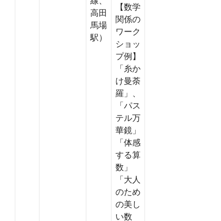
線、
【数学
高田
関係の
馬場
ワーク
駅）
ショッ
プ例】
「糸か
け曼荼
羅」、
「パス
テル万
華鏡」
「体感
する算
数」
「大人
のため
の美し
い数