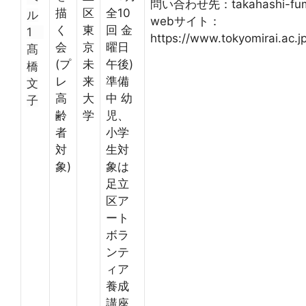
問い合わせ先：takahashi-fumik
描
区
全10
ル
webサイト：
く
東
回 金
1
https://www.tokyomirai.ac.jp
会
京
曜日
髙
(プ
未
午後)
橋
レ
来
準備
文
高
大
中 幼
子
齢
学
児、
者
小学
対
生対
象)
象は
足立
区ア
ート
ボラ
ンテ
ィア
養成
講座