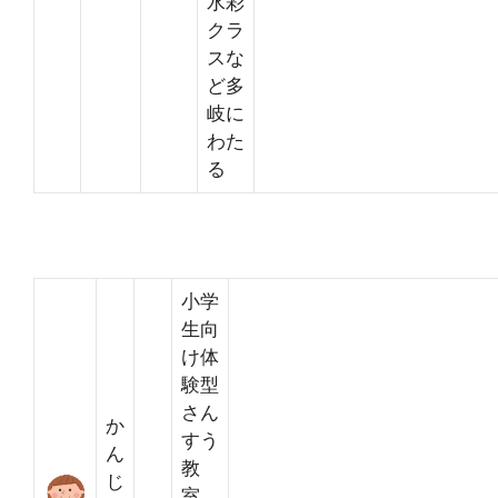
水彩
クラ
スな
ど多
岐に
わた
る
小学
生向
け体
験型
さん
か
すう
ん
教
じ
室、