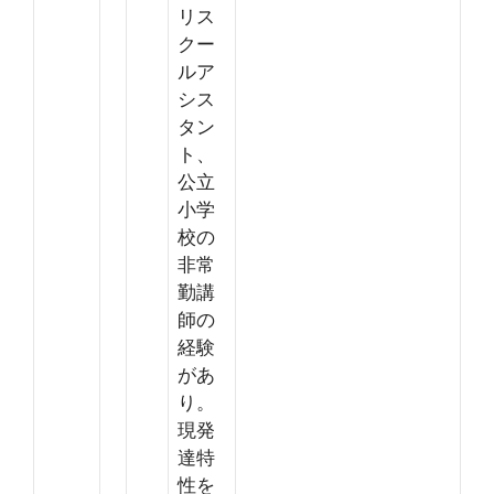
リス
クー
ルア
シス
タン
ト、
公立
小学
校の
非常
勤講
師の
経験
があ
り。
現発
達特
性を