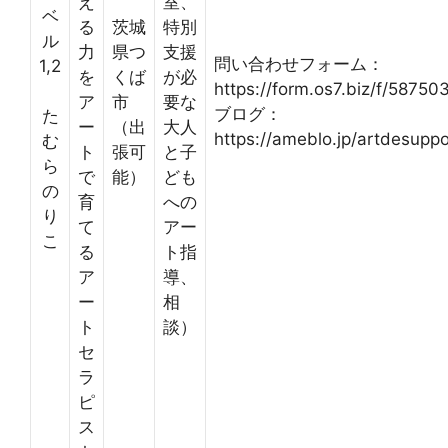
え
室、
ベ
る
茨城
特別
ル
力
県つ
支援
問い合わせフォーム：
1,2
を
くば
が必
https://form.os7.biz/f/58750
ア
市
要な
ブログ：
た
ー
（出
大人
https://ameblo.jp/artdesuppo
む
ト
張可
と子
ら
で
能）
ども
の
育
への
り
て
アー
こ
る
ト指
ア
導、
ー
相
ト
談）
セ
ラ
ピ
ス