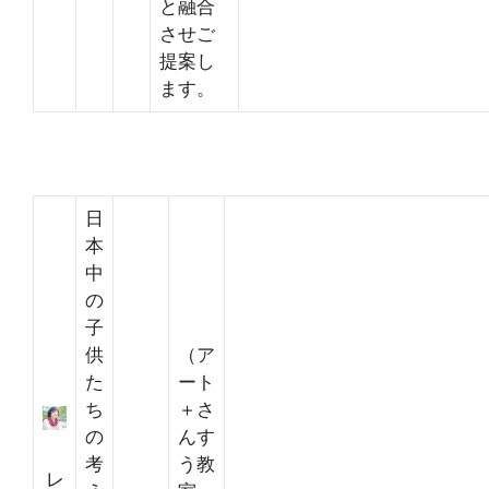
と融合
させご
提案し
ます。
日
本
中
の
子
供
（ア
た
ート
ち
＋さ
の
んす
考
う教
レ