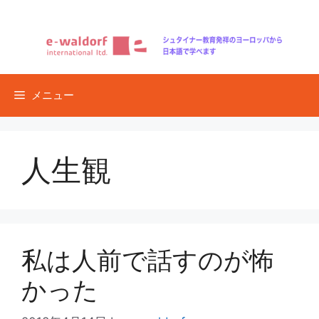
コ
ン
テ
ン
ツ
メニュー
へ
ス
キ
ッ
人生観
プ
私は人前で話すのが怖
かった