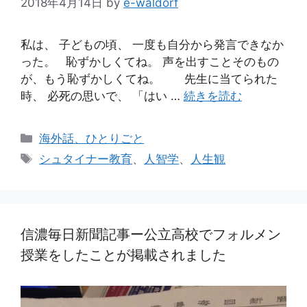
2018年4月14日
by
e-waldorf
私は、 子どもの頃、 一度も自分から発言できなか
った。 恥ずかしくてね。 声を出すことそのもの
が、もう恥ずかしくてね。 先生に当てられた
時、 必死の思いで、 「はい …
続きを読む
カ
海外話、ひとりごと
テ
タ
シュタイナー教育
、
人智学
、
人生観
ゴ
グ
リ
ー
信濃毎日新聞記事ー公立高校でフォルメン
授業をしたことが掲載されました