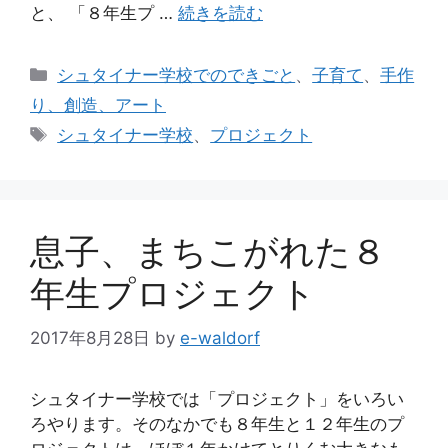
と、 「８年生プ …
続きを読む
カ
シュタイナー学校でのできごと
、
子育て
、
手作
テ
り、創造、アート
ゴ
タ
シュタイナー学校
、
プロジェクト
リ
グ
ー
息子、まちこがれた８
年生プロジェクト
2017年8月28日
by
e-waldorf
シュタイナー学校では「プロジェクト」をいろい
ろやります。そのなかでも８年生と１２年生のプ