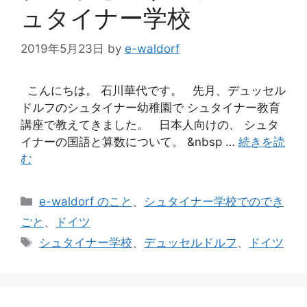
ュタイナー学校
2019年5月23日
by
e-waldorf
こんにちは。 石川華代です。 先月、デュッセル
ドルフのシュタイナー幼稚園で シュタイナー教育
講座で教えてきました。 日本人向けの、 シュタ
イナーの国語と算数について。 &nbsp …
続きを読
む
カ
e-waldorf のこと
、
シュタイナー学校でのでき
テ
ごと
、
ドイツ
ゴ
タ
シュタイナー学校
、
デュッセルドルフ
、
ドイツ
リ
グ
ー