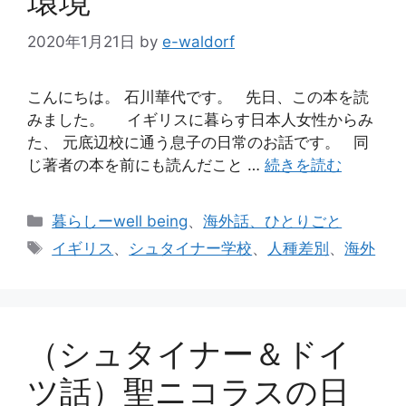
環境
2020年1月21日
by
e-waldorf
こんにちは。 石川華代です。 先日、この本を読
みました。 イギリスに暮らす日本人女性からみ
た、 元底辺校に通う息子の日常のお話です。 同
じ著者の本を前にも読んだこと …
続きを読む
カ
暮らしーwell being
、
海外話、ひとりごと
テ
タ
イギリス
、
シュタイナー学校
、
人種差別
、
海外
ゴ
グ
リ
ー
（シュタイナー＆ドイ
ツ話）聖ニコラスの日