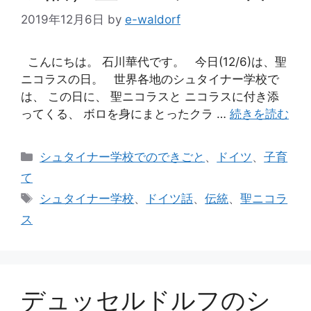
2019年12月6日
by
e-waldorf
こんにちは。 石川華代です。 今日(12/6)は、聖
ニコラスの日。 世界各地のシュタイナー学校で
は、 この日に、 聖ニコラスと ニコラスに付き添
ってくる、 ボロを身にまとったクラ …
続きを読む
カ
シュタイナー学校でのできごと
、
ドイツ
、
子育
テ
て
ゴ
タ
シュタイナー学校
、
ドイツ話
、
伝統
、
聖ニコラ
リ
グ
ス
ー
デュッセルドルフのシ