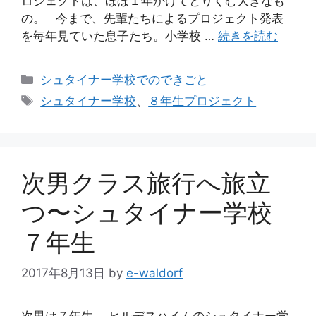
ロジェクトは、ほぼ１年かけてとりくむ大きなも
の。 今まで、先輩たちによるプロジェクト発表
を毎年見ていた息子たち。小学校 …
続きを読む
カ
シュタイナー学校でのできごと
テ
タ
シュタイナー学校
、
８年生プロジェクト
ゴ
グ
リ
ー
次男クラス旅行へ旅立
つ〜シュタイナー学校
７年生
2017年8月13日
by
e-waldorf