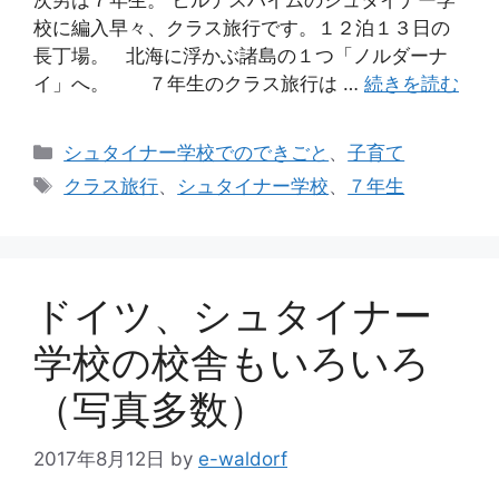
次男は７年生。 ヒルデスハイムのシュタイナー学
校に編入早々、クラス旅行です。１２泊１３日の
長丁場。 北海に浮かぶ諸島の１つ「ノルダーナ
イ」へ。 ７年生のクラス旅行は …
続きを読む
カ
シュタイナー学校でのできごと
、
子育て
テ
タ
クラス旅行
、
シュタイナー学校
、
７年生
ゴ
グ
リ
ー
ドイツ、シュタイナー
学校の校舎もいろいろ
（写真多数）
2017年8月12日
by
e-waldorf