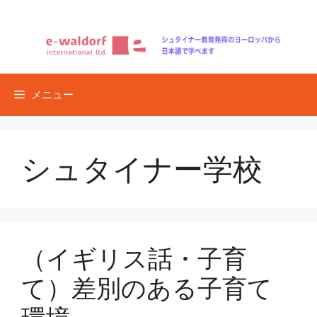
コ
ン
テ
ン
ツ
メニュー
へ
ス
キ
ッ
シュタイナー学校
プ
（イギリス話・子育
て）差別のある子育て