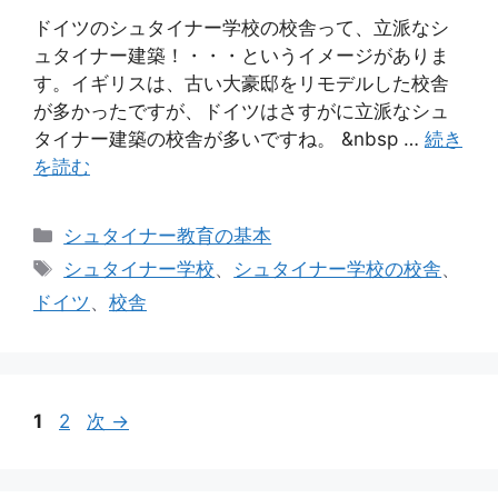
ドイツのシュタイナー学校の校舎って、立派なシ
ュタイナー建築！・・・というイメージがありま
す。イギリスは、古い大豪邸をリモデルした校舎
が多かったですが、ドイツはさすがに立派なシュ
タイナー建築の校舎が多いですね。 &nbsp …
続き
を読む
カ
シュタイナー教育の基本
テ
タ
シュタイナー学校
、
シュタイナー学校の校舎
、
ゴ
グ
ドイツ
、
校舎
リ
ー
ペ
ペ
1
2
次
→
ー
ー
ジ
ジ