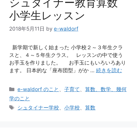
シュタイナー教育算数
小学生レッスン
2018年5月11日
by
e-waldorf
新学期で新しく始まった 小学校２～３年生クラ
スと、４～５年生クラス。 レッスンの中で使う
お手玉を作りました。 お手玉にもいろいろあり
ます。 日本的な「座布団型」がか …
続きを読む
カ
e-waldorf のこと
、
子育て
、
算数、数学、幾何
テ
学のこと
ゴ
タ
シュタイナー学校
、
小学校
、
算数
リ
グ
ー